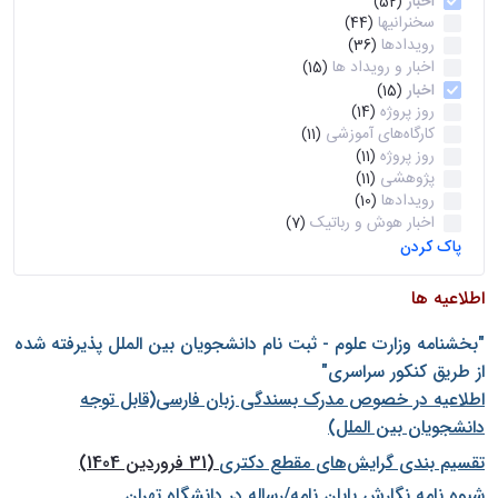
اخبار
(52)
سخنرانیها
(44)
رویدادها
(36)
اخبار و رویداد ها
(15)
اخبار
(15)
روز پروژه
(14)
کارگاه‌های آموزشی
(11)
روز پروژه
(11)
پژوهشی
(11)
رویدادها
(10)
اخبار هوش و رباتیک
(7)
پاک کردن
اطلاعیه ها
"بخشنامه وزارت علوم - ثبت نام دانشجويان بين الملل پذيرفته شده
از طريق كنكور سراسری"
اطلاعیه در خصوص مدرک بسندگی زبان فارسی(قابل توجه
دانشجویان بین الملل)
تقسیم بندی گرایش‌های مقطع دکتری
(31 فروردین 1404)
شيوه نامه نگارش پايان نامه/رساله در دانشگاه تهران