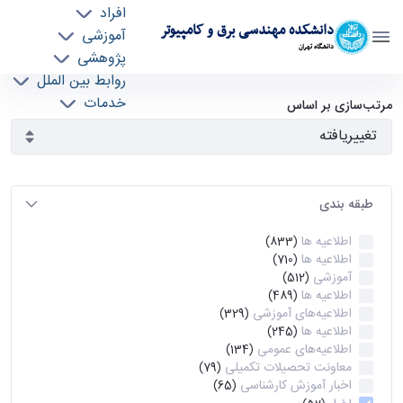
افراد
دانشکده مهندسی برق و کامپیوتر
آموزشی
دانشگاه تهران
پژوهشی
روابط بین الملل
آرشیو اطلاعیه ها - ece- دانشکده مهندسی برق و
خدمات
مرتب‌سازی بر اساس
جذب نیرو
کامپیوتر
طبقه بندی
اطلاعیه ها
(833)
اطلاعیه ها
(710)
آموزشی
(512)
اطلاعیه ها
(489)
اطلاعیه‌های‌ آموزشی
(329)
اطلاعیه ها
(245)
اطلاعیه‌های عمومی
(134)
معاونت تحصیلات تکمیلی
(79)
اخبار آموزش کارشناسی
(65)