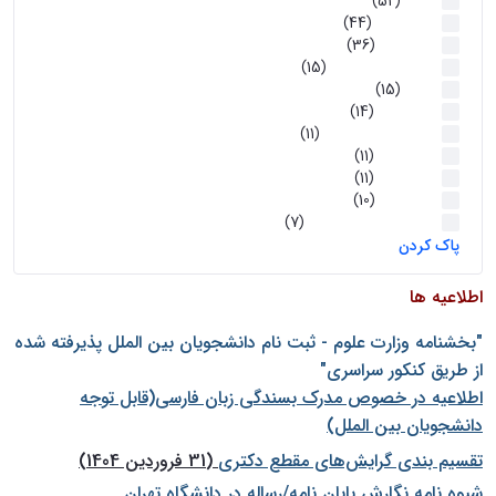
اخبار
(52)
سخنرانیها
(44)
رویدادها
(36)
اخبار و رویداد ها
(15)
اخبار
(15)
روز پروژه
(14)
کارگاه‌های آموزشی
(11)
روز پروژه
(11)
پژوهشی
(11)
رویدادها
(10)
اخبار هوش و رباتیک
(7)
پاک کردن
اطلاعیه ها
"بخشنامه وزارت علوم - ثبت نام دانشجويان بين الملل پذيرفته شده
از طريق كنكور سراسری"
اطلاعیه در خصوص مدرک بسندگی زبان فارسی(قابل توجه
دانشجویان بین الملل)
تقسیم بندی گرایش‌های مقطع دکتری
(31 فروردین 1404)
شيوه نامه نگارش پايان نامه/رساله در دانشگاه تهران