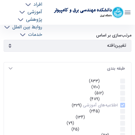
افراد
دانشکده مهندسی برق و کامپیوتر
آموزشی
دانشگاه تهران
پژوهشی
روابط بین الملل
آرشیو اطلاعیه ها - ece- دانشکده مهندسی برق و
خدمات
مرتب‌سازی بر اساس
جذب نیرو
کامپیوتر
طبقه بندی
اطلاعیه ها
(833)
اطلاعیه ها
(710)
آموزشی
(512)
اطلاعیه ها
(489)
اطلاعیه‌های‌ آموزشی
(329)
اطلاعیه ها
(245)
اطلاعیه‌های عمومی
(134)
معاونت تحصیلات تکمیلی
(79)
اخبار آموزش کارشناسی
(65)