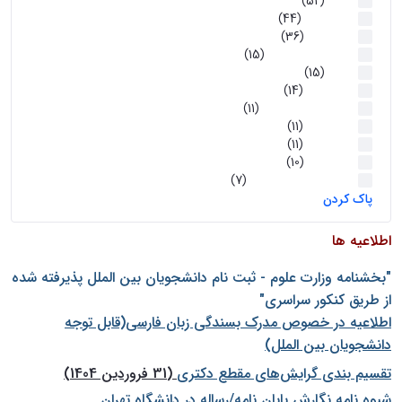
اخبار
(52)
سخنرانیها
(44)
رویدادها
(36)
اخبار و رویداد ها
(15)
اخبار
(15)
روز پروژه
(14)
کارگاه‌های آموزشی
(11)
روز پروژه
(11)
پژوهشی
(11)
رویدادها
(10)
اخبار هوش و رباتیک
(7)
پاک کردن
اطلاعیه ها
"بخشنامه وزارت علوم - ثبت نام دانشجويان بين الملل پذيرفته شده
از طريق كنكور سراسری"
اطلاعیه در خصوص مدرک بسندگی زبان فارسی(قابل توجه
دانشجویان بین الملل)
تقسیم بندی گرایش‌های مقطع دکتری
(31 فروردین 1404)
شيوه نامه نگارش پايان نامه/رساله در دانشگاه تهران