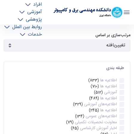
افراد
دانشکده مهندسی برق و کامپیوتر
آموزشی
دانشگاه تهران
پژوهشی
روابط بین الملل
آرشیو اطلاعیه ها - ece- دانشکده مهندسی برق و
خدمات
مرتب‌سازی بر اساس
جذب نیرو
کامپیوتر
طبقه بندی
اطلاعیه ها
(833)
اطلاعیه ها
(710)
آموزشی
(512)
اطلاعیه ها
(489)
اطلاعیه‌های‌ آموزشی
(329)
اطلاعیه ها
(245)
اطلاعیه‌های عمومی
(134)
معاونت تحصیلات تکمیلی
(79)
اخبار آموزش کارشناسی
(65)