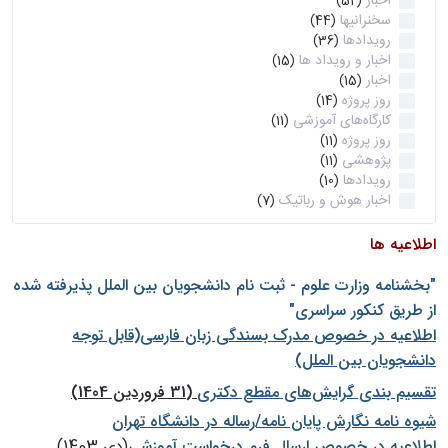
اخبار
(52)
سخنرانیها
(44)
رویدادها
(36)
اخبار و رویداد ها
(15)
اخبار
(15)
روز پروژه
(14)
کارگاه‌های آموزشی
(11)
روز پروژه
(11)
پژوهشی
(11)
رویدادها
(10)
اخبار هوش و رباتیک
(7)
اطلاعیه ها
"بخشنامه وزارت علوم - ثبت نام دانشجويان بين الملل پذيرفته شده
از طريق كنكور سراسری"
اطلاعیه در خصوص مدرک بسندگی زبان فارسی(قابل توجه
دانشجویان بین الملل)
تقسیم بندی گرایش‌های مقطع دکتری
(31 فروردین 1404)
شيوه نامه نگارش پايان نامه/رساله در دانشگاه تهران
اطلاعیه در خصوص ارسال فرم درخواست آموزشی
(دی 1403)