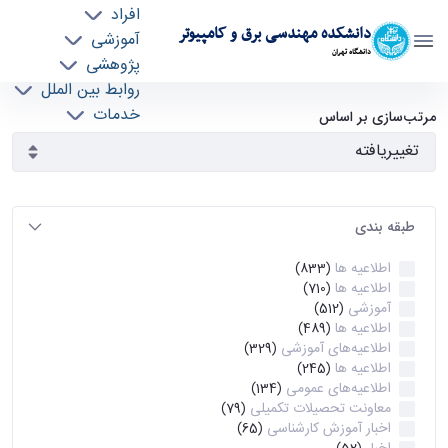
افراد
دانشکده مهندسی برق و کامپیوتر
آموزشی
دانشگاه تهران
پژوهشی
روابط بین الملل
آرشیو اطلاعیه ها - ece- دانشکده مهندسی برق و
خدمات
مرتب‌سازی بر اساس
جذب نیرو
کامپیوتر
طبقه بندی
اطلاعیه ها
(833)
اطلاعیه ها
(710)
آموزشی
(512)
اطلاعیه ها
(489)
اطلاعیه‌های‌ آموزشی
(329)
اطلاعیه ها
(245)
اطلاعیه‌های عمومی
(134)
معاونت تحصیلات تکمیلی
(79)
اخبار آموزش کارشناسی
(65)