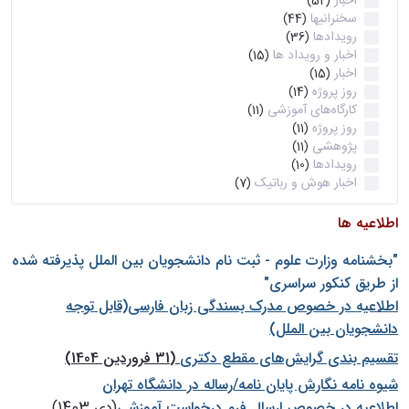
اخبار
(52)
سخنرانیها
(44)
رویدادها
(36)
اخبار و رویداد ها
(15)
اخبار
(15)
روز پروژه
(14)
کارگاه‌های آموزشی
(11)
روز پروژه
(11)
پژوهشی
(11)
رویدادها
(10)
اخبار هوش و رباتیک
(7)
اطلاعیه ها
"بخشنامه وزارت علوم - ثبت نام دانشجويان بين الملل پذيرفته شده
از طريق كنكور سراسری"
اطلاعیه در خصوص مدرک بسندگی زبان فارسی(قابل توجه
دانشجویان بین الملل)
تقسیم بندی گرایش‌های مقطع دکتری
(31 فروردین 1404)
شيوه نامه نگارش پايان نامه/رساله در دانشگاه تهران
اطلاعیه در خصوص ارسال فرم درخواست آموزشی
(دی 1403)