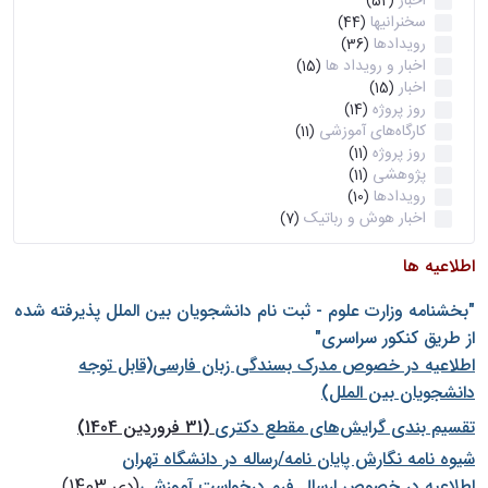
اخبار
(52)
سخنرانیها
(44)
رویدادها
(36)
اخبار و رویداد ها
(15)
اخبار
(15)
روز پروژه
(14)
کارگاه‌های آموزشی
(11)
روز پروژه
(11)
پژوهشی
(11)
رویدادها
(10)
اخبار هوش و رباتیک
(7)
اطلاعیه ها
"بخشنامه وزارت علوم - ثبت نام دانشجويان بين الملل پذيرفته شده
از طريق كنكور سراسری"
اطلاعیه در خصوص مدرک بسندگی زبان فارسی(قابل توجه
دانشجویان بین الملل)
تقسیم بندی گرایش‌های مقطع دکتری
(31 فروردین 1404)
شيوه نامه نگارش پايان نامه/رساله در دانشگاه تهران
اطلاعیه در خصوص ارسال فرم درخواست آموزشی
(دی 1403)