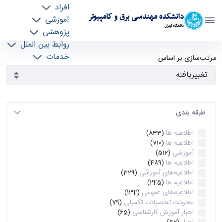
افراد
دانشکده مهندسی برق و کامپیوتر
آموزشی
دانشگاه تهران
پژوهشی
روابط بین الملل
آرشیو اطلاعیه ها - ece- دانشکده مهندسی برق و
خدمات
مرتب‌سازی بر اساس
جذب نیرو
کامپیوتر
طبقه بندی
اطلاعیه ها
(833)
اطلاعیه ها
(710)
آموزشی
(512)
اطلاعیه ها
(489)
اطلاعیه‌های‌ آموزشی
(329)
اطلاعیه ها
(245)
اطلاعیه‌های عمومی
(134)
معاونت تحصیلات تکمیلی
(79)
اخبار آموزش کارشناسی
(65)