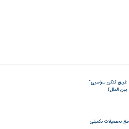
ز طريق كنكور سراسری"
بین الملل)
طع تحصیلات تکمیلی