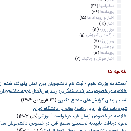
اخبار
(52)
سخنرانیها
(44)
رویدادها
(36)
اخبار و رویداد ها
(15)
اخبار
(15)
روز پروژه
(14)
کارگاه‌های آموزشی
(11)
روز پروژه
(11)
پژوهشی
(11)
رویدادها
(10)
اخبار هوش و رباتیک
(7)
اطلاعیه ها
"بخشنامه وزارت علوم - ثبت نام دانشجويان بين الملل پذيرفته شده ا
اطلاعیه در خصوص مدرک بسندگی زبان فارسی(قابل توجه دانشجویان 
تقسیم بندی گرایش‌های مقطع دکتری
(31 فروردین 1404)
شيوه نامه نگارش پايان نامه/رساله در دانشگاه تهران
اطلاعیه در خصوص ارسال فرم درخواست آموزشی
(دی 1403)
نحوه دریافت تاییدیه تحصیلی مقطع قبل در خصوص دانشجویان مقا
قابل توجه دانشجویان درس روش تحقیق 1و2
(12 تیر 1403)