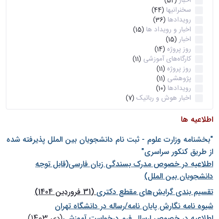
اخبار
(52)
سخنرانیها
(44)
رویدادها
(36)
اخبار و رویداد ها
(15)
اخبار
(15)
روز پروژه
(14)
کارگاه‌های آموزشی
(11)
روز پروژه
(11)
پژوهشی
(11)
رویدادها
(10)
اخبار هوش و رباتیک
(7)
اطلاعیه ها
"بخشنامه وزارت علوم - ثبت نام دانشجويان بين الملل پذيرفته شده
از طريق كنكور سراسری"
اطلاعیه در خصوص مدرک بسندگی زبان فارسی(قابل توجه
دانشجویان بین الملل)
تقسیم بندی گرایش‌های مقطع دکتری
(31 فروردین 1404)
شيوه نامه نگارش پايان نامه/رساله در دانشگاه تهران
اطلاعیه در خصوص ارسال فرم درخواست آموزشی
(دی 1403)