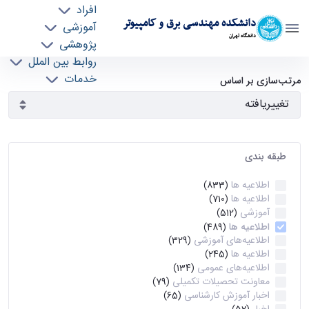
افراد
دانشکده مهندسی برق و کامپیوتر
آموزشی
دانشگاه تهران
پژوهشی
روابط بین الملل
آرشیو اطلاعیه ها - ece- دانشکده مهندسی برق و
خدمات
مرتب‌سازی بر اساس
جذب نیرو
کامپیوتر
طبقه بندی
اطلاعیه ها
(833)
اطلاعیه ها
(710)
آموزشی
(512)
اطلاعیه ها
(489)
اطلاعیه‌های‌ آموزشی
(329)
اطلاعیه ها
(245)
اطلاعیه‌های عمومی
(134)
معاونت تحصیلات تکمیلی
(79)
اخبار آموزش کارشناسی
(65)