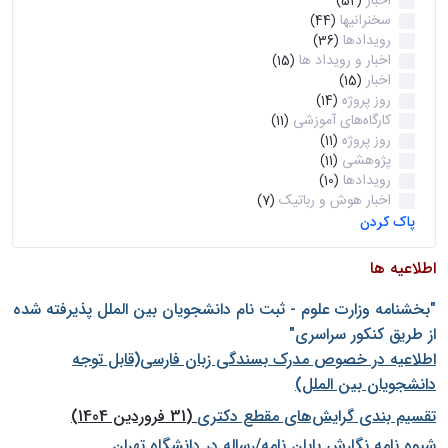
اخبار
(52)
سخنرانیها
(44)
رویدادها
(36)
اخبار و رویداد ها
(15)
اخبار
(15)
روز پروژه
(14)
کارگاه‌های آموزشی
(11)
روز پروژه
(11)
پژوهشی
(11)
رویدادها
(10)
اخبار هوش و رباتیک
(7)
پاک کردن
اطلاعیه ها
"بخشنامه وزارت علوم - ثبت نام دانشجويان بين الملل پذيرفته شده
از طريق كنكور سراسری"
اطلاعیه در خصوص مدرک بسندگی زبان فارسی(قابل توجه
دانشجویان بین الملل)
تقسیم بندی گرایش‌های مقطع دکتری
(31 فروردین 1404)
شيوه نامه نگارش پايان نامه/رساله در دانشگاه تهران