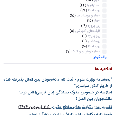
اخبار
(52)
سخنرانیها
(44)
رویدادها
(36)
اخبار و رویداد ها
(15)
اخبار
(15)
روز پروژه
(14)
کارگاه‌های آموزشی
(11)
روز پروژه
(11)
پژوهشی
(11)
رویدادها
(10)
اخبار هوش و رباتیک
(7)
پاک کردن
اطلاعیه ها
"بخشنامه وزارت علوم - ثبت نام دانشجويان بين الملل پذيرفته شده
از طريق كنكور سراسری"
اطلاعیه در خصوص مدرک بسندگی زبان فارسی(قابل توجه
دانشجویان بین الملل)
تقسیم بندی گرایش‌های مقطع دکتری
(31 فروردین 1404)
شيوه نامه نگارش پايان نامه/رساله در دانشگاه تهران