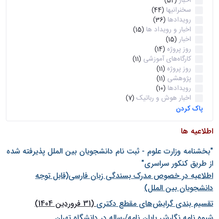
اخبار
(52)
سخنرانیها
(44)
رویدادها
(36)
اخبار و رویداد ها
(15)
اخبار
(15)
روز پروژه
(14)
کارگاه‌های آموزشی
(11)
روز پروژه
(11)
پژوهشی
(11)
رویدادها
(10)
اخبار هوش و رباتیک
(7)
پاک کردن
اطلاعیه ها
"بخشنامه وزارت علوم - ثبت نام دانشجويان بين الملل پذيرفته شده
از طريق كنكور سراسری"
اطلاعیه در خصوص مدرک بسندگی زبان فارسی(قابل توجه
دانشجویان بین الملل)
تقسیم بندی گرایش‌های مقطع دکتری
(31 فروردین 1404)
شيوه نامه نگارش پايان نامه/رساله در دانشگاه تهران