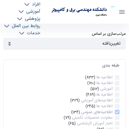
افراد
دانشکده مهندسی برق و کامپیوتر
آموزشی
دانشگاه تهران
پژوهشی
روابط بین الملل
آرشیو اطلاعیه ها - ece- دانشکده مهندسی برق و
خدمات
مرتب‌سازی بر اساس
جذب نیرو
کامپیوتر
طبقه بندی
اطلاعیه ها
(833)
اطلاعیه ها
(710)
آموزشی
(512)
اطلاعیه ها
(489)
اطلاعیه‌های‌ آموزشی
(329)
اطلاعیه ها
(245)
اطلاعیه‌های عمومی
(134)
معاونت تحصیلات تکمیلی
(79)
اخبار آموزش کارشناسی
(65)