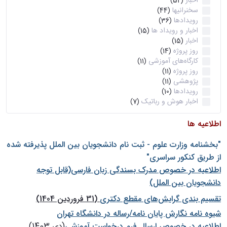
اخبار
(52)
سخنرانیها
(44)
رویدادها
(36)
اخبار و رویداد ها
(15)
اخبار
(15)
روز پروژه
(14)
کارگاه‌های آموزشی
(11)
روز پروژه
(11)
پژوهشی
(11)
رویدادها
(10)
اخبار هوش و رباتیک
(7)
اطلاعیه ها
"بخشنامه وزارت علوم - ثبت نام دانشجويان بين الملل پذيرفته شده
از طريق كنكور سراسری"
اطلاعیه در خصوص مدرک بسندگی زبان فارسی(قابل توجه
دانشجویان بین الملل)
تقسیم بندی گرایش‌های مقطع دکتری
(31 فروردین 1404)
شيوه نامه نگارش پايان نامه/رساله در دانشگاه تهران
اطلاعیه در خصوص ارسال فرم درخواست آموزشی
(دی 1403)