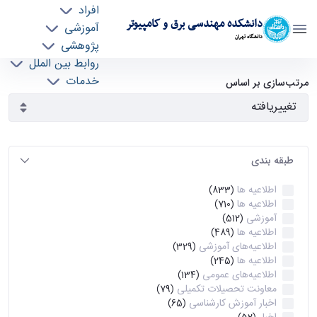
افراد
دانشکده مهندسی برق و کامپیوتر
آموزشی
دانشگاه تهران
پژوهشی
روابط بین الملل
آرشیو اطلاعیه ها - ece- دانشکده مهندسی برق و
خدمات
مرتب‌سازی بر اساس
جذب نیرو
کامپیوتر
طبقه بندی
اطلاعیه ها
(833)
اطلاعیه ها
(710)
آموزشی
(512)
اطلاعیه ها
(489)
اطلاعیه‌های‌ آموزشی
(329)
اطلاعیه ها
(245)
اطلاعیه‌های عمومی
(134)
معاونت تحصیلات تکمیلی
(79)
اخبار آموزش کارشناسی
(65)