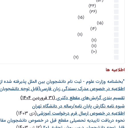
اخبار
(52)
سخنرانیها
(44)
رویدادها
(36)
اخبار و رویداد ها
(15)
اخبار
(15)
روز پروژه
(14)
کارگاه‌های آموزشی
(11)
روز پروژه
(11)
پژوهشی
(11)
رویدادها
(10)
اخبار هوش و رباتیک
(7)
اطلاعیه ها
"بخشنامه وزارت علوم - ثبت نام دانشجويان بين الملل پذيرفته شده ا
اطلاعیه در خصوص مدرک بسندگی زبان فارسی(قابل توجه دانشجویان 
تقسیم بندی گرایش‌های مقطع دکتری
(31 فروردین 1404)
شيوه نامه نگارش پايان نامه/رساله در دانشگاه تهران
اطلاعیه در خصوص ارسال فرم درخواست آموزشی
(دی 1403)
نحوه دریافت تاییدیه تحصیلی مقطع قبل در خصوص دانشجویان مقا
قابل توجه دانشجویان درس روش تحقیق 1و2
(12 تیر 1403)