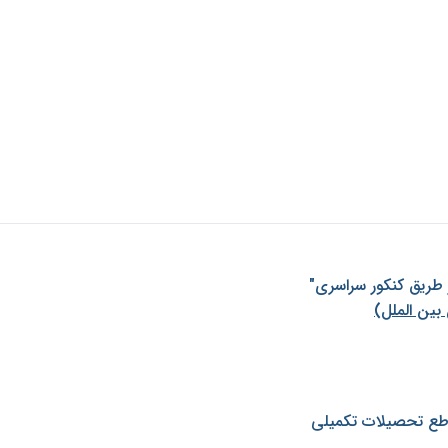
ز طريق كنكور سراسری"
بین الملل)
طع تحصیلات تکمیلی