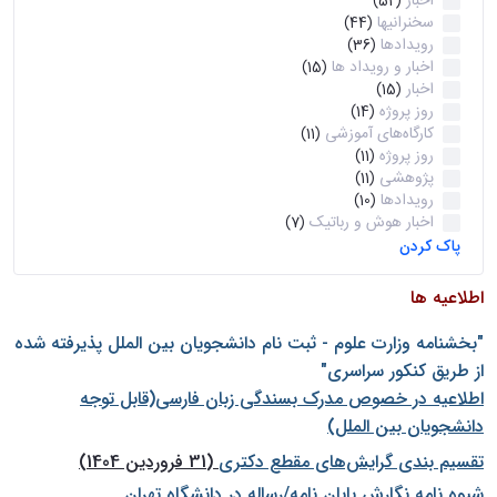
اخبار
(52)
سخنرانیها
(44)
رویدادها
(36)
اخبار و رویداد ها
(15)
اخبار
(15)
روز پروژه
(14)
کارگاه‌های آموزشی
(11)
روز پروژه
(11)
پژوهشی
(11)
رویدادها
(10)
اخبار هوش و رباتیک
(7)
پاک کردن
اطلاعیه ها
"بخشنامه وزارت علوم - ثبت نام دانشجويان بين الملل پذيرفته شده
از طريق كنكور سراسری"
اطلاعیه در خصوص مدرک بسندگی زبان فارسی(قابل توجه
دانشجویان بین الملل)
تقسیم بندی گرایش‌های مقطع دکتری
(31 فروردین 1404)
شيوه نامه نگارش پايان نامه/رساله در دانشگاه تهران