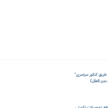
ز طريق كنكور سراسری"
بین الملل)
طع تحصیلات تکمیلی