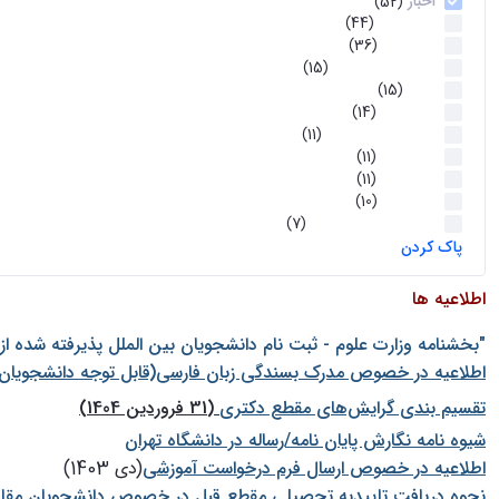
اخبار
(52)
سخنرانیها
(44)
رویدادها
(36)
اخبار و رویداد ها
(15)
اخبار
(15)
روز پروژه
(14)
کارگاه‌های آموزشی
(11)
روز پروژه
(11)
پژوهشی
(11)
رویدادها
(10)
اخبار هوش و رباتیک
(7)
پاک کردن
اطلاعیه ها
"بخشنامه وزارت علوم - ثبت نام دانشجويان بين الملل پذيرفته شده ا
اطلاعیه در خصوص مدرک بسندگی زبان فارسی(قابل توجه دانشجویان 
تقسیم بندی گرایش‌های مقطع دکتری
(31 فروردین 1404)
شيوه نامه نگارش پايان نامه/رساله در دانشگاه تهران
اطلاعیه در خصوص ارسال فرم درخواست آموزشی
(دی 1403)
نحوه دریافت تاییدیه تحصیلی مقطع قبل در خصوص دانشجویان مقا