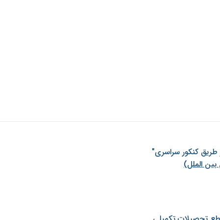
ز طريق كنكور سراسری"
بین الملل)
طع تحصیلات تکمیلی