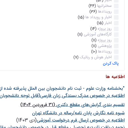
اخبار
(52)
سخنرانیها
(44)
رویدادها
(36)
اخبار و رویداد ها
(15)
اخبار
(15)
روز پروژه
(14)
کارگاه‌های آموزشی
(11)
روز پروژه
(11)
پژوهشی
(11)
رویدادها
(10)
اخبار هوش و رباتیک
(7)
پاک کردن
اطلاعیه ها
"بخشنامه وزارت علوم - ثبت نام دانشجويان بين الملل پذيرفته شده ا
اطلاعیه در خصوص مدرک بسندگی زبان فارسی(قابل توجه دانشجویان 
تقسیم بندی گرایش‌های مقطع دکتری
(31 فروردین 1404)
شيوه نامه نگارش پايان نامه/رساله در دانشگاه تهران
اطلاعیه در خصوص ارسال فرم درخواست آموزشی
(دی 1403)
نحوه دریافت تاییدیه تحصیلی مقطع قبل در خصوص دانشجویان مقا