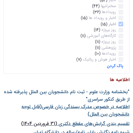
اخبار
(52)
سخنرانیها
(44)
رویدادها
(36)
اخبار و رویداد ها
(15)
اخبار
(15)
روز پروژه
(14)
کارگاه‌های آموزشی
(11)
روز پروژه
(11)
پژوهشی
(11)
رویدادها
(10)
اخبار هوش و رباتیک
(7)
پاک کردن
اطلاعیه ها
"بخشنامه وزارت علوم - ثبت نام دانشجويان بين الملل پذيرفته شده
از طريق كنكور سراسری"
اطلاعیه در خصوص مدرک بسندگی زبان فارسی(قابل توجه
دانشجویان بین الملل)
تقسیم بندی گرایش‌های مقطع دکتری
(31 فروردین 1404)
شيوه نامه نگارش پايان نامه/رساله در دانشگاه تهران