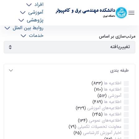
افراد
دانشکده مهندسی برق و کامپیوتر
آموزشی
دانشگاه تهران
پژوهشی
روابط بین الملل
آرشیو اطلاعیه ها - ece- دانشکده مهندسی برق و
خدمات
مرتب‌سازی بر اساس
جذب نیرو
کامپیوتر
طبقه بندی
اطلاعیه ها
(833)
اطلاعیه ها
(710)
آموزشی
(512)
اطلاعیه ها
(489)
اطلاعیه‌های‌ آموزشی
(329)
اطلاعیه ها
(245)
اطلاعیه‌های عمومی
(134)
معاونت تحصیلات تکمیلی
(79)
اخبار آموزش کارشناسی
(65)