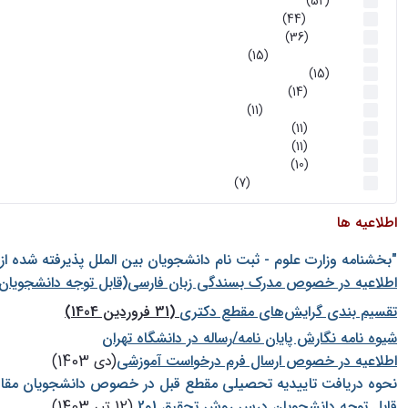
اخبار
(52)
سخنرانیها
(44)
رویدادها
(36)
اخبار و رویداد ها
(15)
اخبار
(15)
روز پروژه
(14)
کارگاه‌های آموزشی
(11)
روز پروژه
(11)
پژوهشی
(11)
رویدادها
(10)
اخبار هوش و رباتیک
(7)
اطلاعیه ها
"بخشنامه وزارت علوم - ثبت نام دانشجويان بين الملل پذيرفته شده ا
اطلاعیه در خصوص مدرک بسندگی زبان فارسی(قابل توجه دانشجویان 
تقسیم بندی گرایش‌های مقطع دکتری
(31 فروردین 1404)
شيوه نامه نگارش پايان نامه/رساله در دانشگاه تهران
اطلاعیه در خصوص ارسال فرم درخواست آموزشی
(دی 1403)
نحوه دریافت تاییدیه تحصیلی مقطع قبل در خصوص دانشجویان مقا
قابل توجه دانشجویان درس روش تحقیق 1و2
(12 تیر 1403)