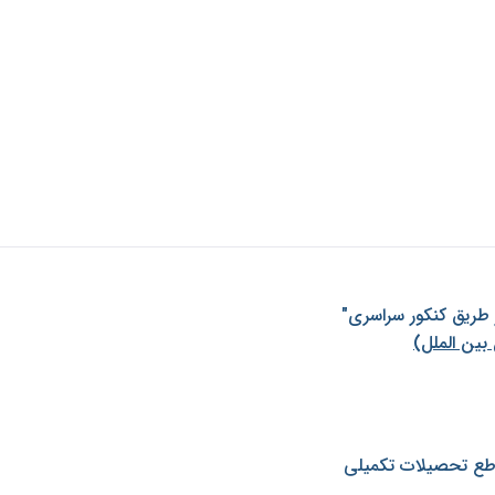
ز طريق كنكور سراسری"
بین الملل)
طع تحصیلات تکمیلی