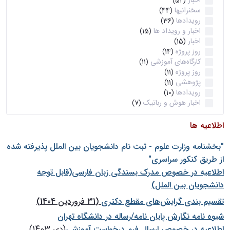
اخبار
(52)
سخنرانیها
(44)
رویدادها
(36)
اخبار و رویداد ها
(15)
اخبار
(15)
روز پروژه
(14)
کارگاه‌های آموزشی
(11)
روز پروژه
(11)
پژوهشی
(11)
رویدادها
(10)
اخبار هوش و رباتیک
(7)
اطلاعیه ها
"بخشنامه وزارت علوم - ثبت نام دانشجويان بين الملل پذيرفته شده
از طريق كنكور سراسری"
اطلاعیه در خصوص مدرک بسندگی زبان فارسی(قابل توجه
دانشجویان بین الملل)
تقسیم بندی گرایش‌های مقطع دکتری
(31 فروردین 1404)
شيوه نامه نگارش پايان نامه/رساله در دانشگاه تهران
اطلاعیه در خصوص ارسال فرم درخواست آموزشی
(دی 1403)