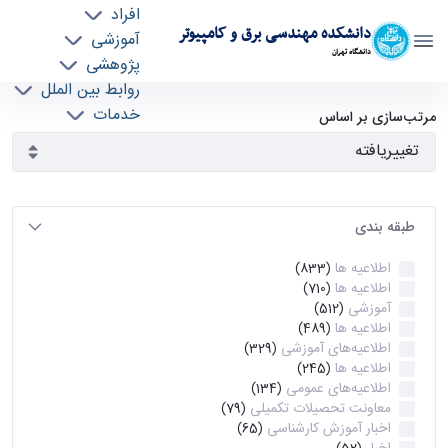
افراد
دانشکده مهندسی برق و کامپیوتر
آموزشی
دانشگاه تهران
پژوهشی
روابط بین الملل
آرشیو اطلاعیه ها - ece- دانشکده مهندسی برق و
خدمات
مرتب‌سازی بر اساس
جذب نیرو
کامپیوتر
طبقه بندی
اطلاعیه ها
(833)
اطلاعیه ها
(710)
آموزشی
(512)
اطلاعیه ها
(489)
اطلاعیه‌های‌ آموزشی
(329)
اطلاعیه ها
(245)
اطلاعیه‌های عمومی
(134)
معاونت تحصیلات تکمیلی
(79)
اخبار آموزش کارشناسی
(65)