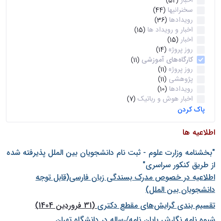
اخبار
(52)
سخنرانیها
(44)
رویدادها
(36)
اخبار و رویداد ها
(15)
اخبار
(15)
روز پروژه
(14)
کارگاه‌های آموزشی
(11)
روز پروژه
(11)
پژوهشی
(11)
رویدادها
(10)
اخبار هوش و رباتیک
(7)
پاک کردن
اطلاعیه ها
"بخشنامه وزارت علوم - ثبت نام دانشجويان بين الملل پذيرفته شده
از طريق كنكور سراسری"
اطلاعیه در خصوص مدرک بسندگی زبان فارسی(قابل توجه
دانشجویان بین الملل)
تقسیم بندی گرایش‌های مقطع دکتری
(31 فروردین 1404)
شيوه نامه نگارش پايان نامه/رساله در دانشگاه تهران