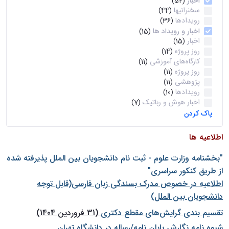
اخبار
(52)
سخنرانیها
(44)
رویدادها
(36)
اخبار و رویداد ها
(15)
اخبار
(15)
روز پروژه
(14)
کارگاه‌های آموزشی
(11)
روز پروژه
(11)
پژوهشی
(11)
رویدادها
(10)
اخبار هوش و رباتیک
(7)
پاک کردن
اطلاعیه ها
"بخشنامه وزارت علوم - ثبت نام دانشجويان بين الملل پذيرفته شده
از طريق كنكور سراسری"
اطلاعیه در خصوص مدرک بسندگی زبان فارسی(قابل توجه
دانشجویان بین الملل)
تقسیم بندی گرایش‌های مقطع دکتری
(31 فروردین 1404)
شيوه نامه نگارش پايان نامه/رساله در دانشگاه تهران