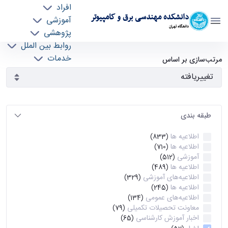
افراد
دانشکده مهندسی برق و کامپیوتر
آموزشی
دانشگاه تهران
پژوهشی
روابط بین الملل
آرشیو اطلاعیه ها - ece- دانشکده مهندسی برق و
خدمات
مرتب‌سازی بر اساس
جذب نیرو
کامپیوتر
طبقه بندی
اطلاعیه ها
(833)
اطلاعیه ها
(710)
آموزشی
(512)
اطلاعیه ها
(489)
اطلاعیه‌های‌ آموزشی
(329)
اطلاعیه ها
(245)
اطلاعیه‌های عمومی
(134)
معاونت تحصیلات تکمیلی
(79)
اخبار آموزش کارشناسی
(65)