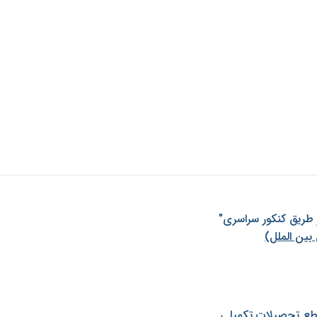
ز طريق كنكور سراسری"
بین الملل)
طع تحصیلات تکمیلی