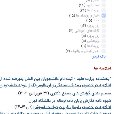
اخبار
(52)
سخنرانیها
(44)
رویدادها
(36)
اخبار و رویداد ها
(15)
اخبار
(15)
روز پروژه
(14)
کارگاه‌های آموزشی
(11)
روز پروژه
(11)
پژوهشی
(11)
رویدادها
(10)
اخبار هوش و رباتیک
(7)
پاک کردن
اطلاعیه ها
"بخشنامه وزارت علوم - ثبت نام دانشجويان بين الملل پذيرفته شده ا
اطلاعیه در خصوص مدرک بسندگی زبان فارسی(قابل توجه دانشجویان 
تقسیم بندی گرایش‌های مقطع دکتری
(31 فروردین 1404)
شيوه نامه نگارش پايان نامه/رساله در دانشگاه تهران
اطلاعیه در خصوص ارسال فرم درخواست آموزشی
(دی 1403)
نحوه دریافت تاییدیه تحصیلی مقطع قبل در خصوص دانشجویان مقا