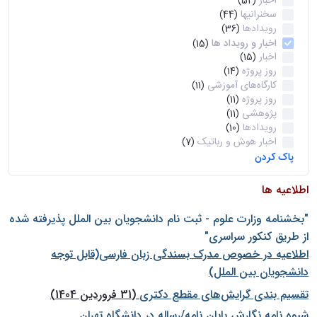
اخبار
(52)
سخنرانیها
(44)
رویدادها
(36)
اخبار و رویداد ها
(15)
اخبار
(15)
روز پروژه
(14)
کارگاه‌های آموزشی
(11)
روز پروژه
(11)
پژوهشی
(11)
رویدادها
(10)
اخبار هوش و رباتیک
(7)
پاک کردن
اطلاعیه ها
"بخشنامه وزارت علوم - ثبت نام دانشجويان بين الملل پذيرفته شده
از طريق كنكور سراسری"
اطلاعیه در خصوص مدرک بسندگی زبان فارسی(قابل توجه
دانشجویان بین الملل)
تقسیم بندی گرایش‌های مقطع دکتری
(31 فروردین 1404)
شيوه نامه نگارش پايان نامه/رساله در دانشگاه تهران