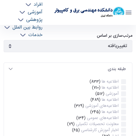
افراد
دانشکده مهندسی برق و کامپیوتر
آموزشی
دانشگاه تهران
پژوهشی
روابط بین الملل
آرشیو اطلاعیه ها - ece- دانشکده مهندسی برق و
خدمات
مرتب‌سازی بر اساس
جذب نیرو
کامپیوتر
طبقه بندی
اطلاعیه ها
(833)
اطلاعیه ها
(710)
آموزشی
(512)
اطلاعیه ها
(489)
اطلاعیه‌های‌ آموزشی
(329)
اطلاعیه ها
(245)
اطلاعیه‌های عمومی
(134)
معاونت تحصیلات تکمیلی
(79)
اخبار آموزش کارشناسی
(65)