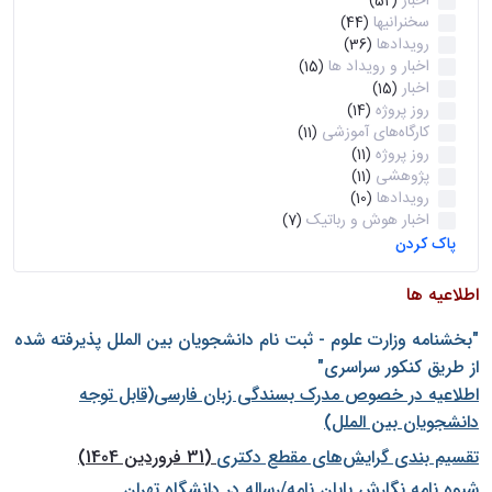
اخبار
(52)
سخنرانیها
(44)
رویدادها
(36)
اخبار و رویداد ها
(15)
اخبار
(15)
روز پروژه
(14)
کارگاه‌های آموزشی
(11)
روز پروژه
(11)
پژوهشی
(11)
رویدادها
(10)
اخبار هوش و رباتیک
(7)
پاک کردن
اطلاعیه ها
"بخشنامه وزارت علوم - ثبت نام دانشجويان بين الملل پذيرفته شده
از طريق كنكور سراسری"
اطلاعیه در خصوص مدرک بسندگی زبان فارسی(قابل توجه
دانشجویان بین الملل)
تقسیم بندی گرایش‌های مقطع دکتری
(31 فروردین 1404)
شيوه نامه نگارش پايان نامه/رساله در دانشگاه تهران