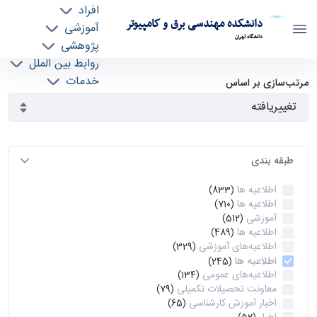
افراد
دانشکده مهندسی برق و کامپیوتر
آموزشی
دانشگاه تهران
پژوهشی
روابط بین الملل
آرشیو اطلاعیه ها - ece- دانشکده مهندسی برق و
خدمات
مرتب‌سازی بر اساس
جذب نیرو
کامپیوتر
طبقه بندی
اطلاعیه ها
(833)
اطلاعیه ها
(710)
آموزشی
(512)
اطلاعیه ها
(489)
اطلاعیه‌های‌ آموزشی
(329)
اطلاعیه ها
(245)
اطلاعیه‌های عمومی
(134)
معاونت تحصیلات تکمیلی
(79)
اخبار آموزش کارشناسی
(65)