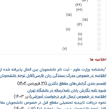
اخبار
(52)
سخنرانیها
(44)
رویدادها
(36)
اخبار و رویداد ها
(15)
اخبار
(15)
روز پروژه
(14)
کارگاه‌های آموزشی
(11)
روز پروژه
(11)
پژوهشی
(11)
رویدادها
(10)
اخبار هوش و رباتیک
(7)
اطلاعیه ها
"بخشنامه وزارت علوم - ثبت نام دانشجويان بين الملل پذيرفته شده ا
اطلاعیه در خصوص مدرک بسندگی زبان فارسی(قابل توجه دانشجویان 
تقسیم بندی گرایش‌های مقطع دکتری
(31 فروردین 1404)
شيوه نامه نگارش پايان نامه/رساله در دانشگاه تهران
اطلاعیه در خصوص ارسال فرم درخواست آموزشی
(دی 1403)
نحوه دریافت تاییدیه تحصیلی مقطع قبل در خصوص دانشجویان مقا
قابل توجه دانشجویان درس روش تحقیق 1و2
(12 تیر 1403)