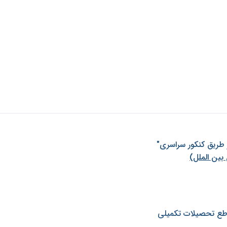
ز طريق كنكور سراسری"
بین الملل)
طع تحصیلات تکمیلی