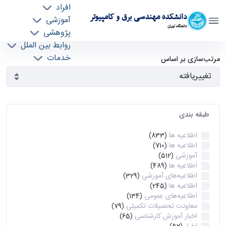
افراد
دانشکده مهندسی برق و کامپیوتر
آموزشی
دانشگاه تهران
پژوهشی
روابط بین الملل
آرشیو اطلاعیه ها - ece- دانشکده مهندسی برق و
خدمات
مرتب‌سازی بر اساس
جذب نیرو
کامپیوتر
طبقه بندی
اطلاعیه ها
(833)
اطلاعیه ها
(710)
آموزشی
(512)
اطلاعیه ها
(489)
اطلاعیه‌های‌ آموزشی
(329)
اطلاعیه ها
(245)
اطلاعیه‌های عمومی
(134)
معاونت تحصیلات تکمیلی
(79)
اخبار آموزش کارشناسی
(65)