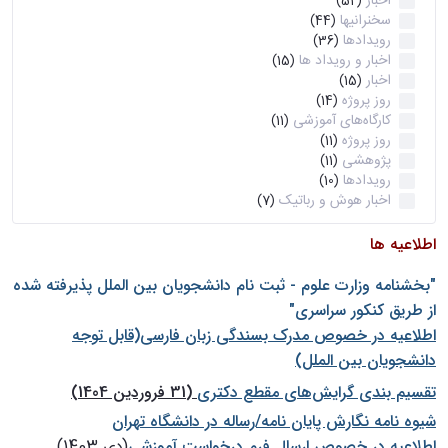
اخبار
(52)
سخنرانیها
(44)
رویدادها
(36)
اخبار و رویداد ها
(15)
اخبار
(15)
روز پروژه
(14)
کارگاه‌های آموزشی
(11)
روز پروژه
(11)
پژوهشی
(11)
رویدادها
(10)
اخبار هوش و رباتیک
(7)
اطلاعیه ها
"بخشنامه وزارت علوم - ثبت نام دانشجويان بين الملل پذيرفته شده
از طريق كنكور سراسری"
اطلاعیه در خصوص مدرک بسندگی زبان فارسی(قابل توجه
دانشجویان بین الملل)
تقسیم بندی گرایش‌های مقطع دکتری
(31 فروردین 1404)
شيوه نامه نگارش پايان نامه/رساله در دانشگاه تهران
اطلاعیه در خصوص ارسال فرم درخواست آموزشی
(دی 1403)