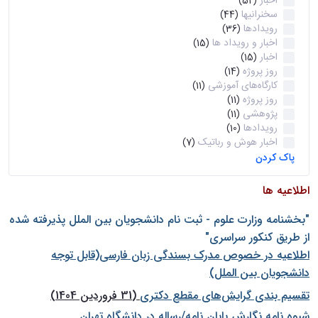
اخبار
(52)
سخنرانیها
(44)
رویدادها
(36)
اخبار و رویداد ها
(15)
اخبار
(15)
روز پروژه
(14)
کارگاه‌های آموزشی
(11)
روز پروژه
(11)
پژوهشی
(11)
رویدادها
(10)
اخبار هوش و رباتیک
(7)
پاک کردن
اطلاعیه ها
"بخشنامه وزارت علوم - ثبت نام دانشجويان بين الملل پذيرفته شده
از طريق كنكور سراسری"
اطلاعیه در خصوص مدرک بسندگی زبان فارسی(قابل توجه
دانشجویان بین الملل)
تقسیم بندی گرایش‌های مقطع دکتری
(31 فروردین 1404)
شيوه نامه نگارش پايان نامه/رساله در دانشگاه تهران