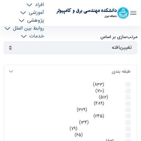
افراد
دانشکده مهندسی برق و کامپیوتر
آموزشی
دانشگاه تهران
پژوهشی
روابط بین الملل
آرشیو اطلاعیه ها - ece- دانشکده مهندسی برق و
خدمات
مرتب‌سازی بر اساس
جذب نیرو
کامپیوتر
طبقه بندی
اطلاعیه ها
(833)
اطلاعیه ها
(710)
آموزشی
(512)
اطلاعیه ها
(489)
اطلاعیه‌های‌ آموزشی
(329)
اطلاعیه ها
(245)
اطلاعیه‌های عمومی
(134)
معاونت تحصیلات تکمیلی
(79)
اخبار آموزش کارشناسی
(65)