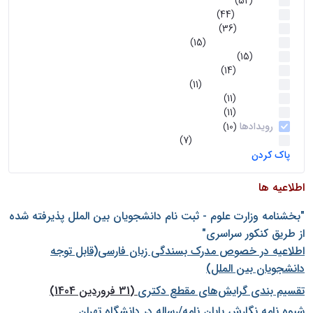
اخبار
(52)
سخنرانیها
(44)
رویدادها
(36)
اخبار و رویداد ها
(15)
اخبار
(15)
روز پروژه
(14)
کارگاه‌های آموزشی
(11)
روز پروژه
(11)
پژوهشی
(11)
رویدادها
(10)
اخبار هوش و رباتیک
(7)
پاک کردن
اطلاعیه ها
"بخشنامه وزارت علوم - ثبت نام دانشجويان بين الملل پذيرفته شده
از طريق كنكور سراسری"
اطلاعیه در خصوص مدرک بسندگی زبان فارسی(قابل توجه
دانشجویان بین الملل)
تقسیم بندی گرایش‌های مقطع دکتری
(31 فروردین 1404)
شيوه نامه نگارش پايان نامه/رساله در دانشگاه تهران