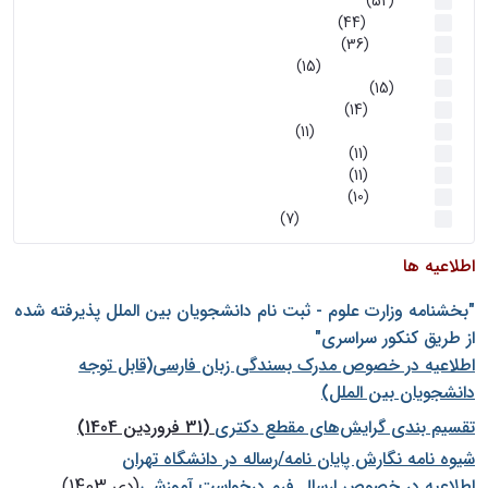
اخبار
(52)
سخنرانیها
(44)
رویدادها
(36)
اخبار و رویداد ها
(15)
اخبار
(15)
روز پروژه
(14)
کارگاه‌های آموزشی
(11)
روز پروژه
(11)
پژوهشی
(11)
رویدادها
(10)
اخبار هوش و رباتیک
(7)
اطلاعیه ها
"بخشنامه وزارت علوم - ثبت نام دانشجويان بين الملل پذيرفته شده
از طريق كنكور سراسری"
اطلاعیه در خصوص مدرک بسندگی زبان فارسی(قابل توجه
دانشجویان بین الملل)
تقسیم بندی گرایش‌های مقطع دکتری
(31 فروردین 1404)
شيوه نامه نگارش پايان نامه/رساله در دانشگاه تهران
اطلاعیه در خصوص ارسال فرم درخواست آموزشی
(دی 1403)