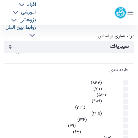
افراد
دانشکده مهندسی برق و کامپیوتر
آموزشی
دانشگاه تهران
پژوهشی
روابط بین الملل
آرشیو اطلاعیه ها - ece- دانشکده مهندسی برق و
خدمات
مرتب‌سازی بر اساس
جذب نیرو
کامپیوتر
طبقه بندی
اطلاعیه ها
(833)
اطلاعیه ها
(710)
آموزشی
(512)
اطلاعیه ها
(489)
اطلاعیه‌های‌ آموزشی
(329)
اطلاعیه ها
(245)
اطلاعیه‌های عمومی
(134)
معاونت تحصیلات تکمیلی
(79)
اخبار آموزش کارشناسی
(65)