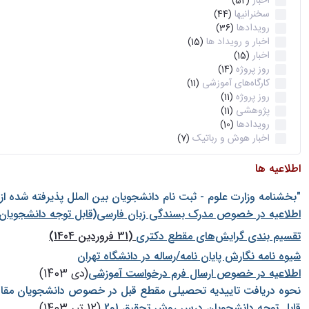
اخبار
(52)
سخنرانیها
(44)
رویدادها
(36)
اخبار و رویداد ها
(15)
اخبار
(15)
روز پروژه
(14)
کارگاه‌های آموزشی
(11)
روز پروژه
(11)
پژوهشی
(11)
رویدادها
(10)
اخبار هوش و رباتیک
(7)
اطلاعیه ها
"بخشنامه وزارت علوم - ثبت نام دانشجويان بين الملل پذيرفته شده ا
اطلاعیه در خصوص مدرک بسندگی زبان فارسی(قابل توجه دانشجویان 
تقسیم بندی گرایش‌های مقطع دکتری
(31 فروردین 1404)
شيوه نامه نگارش پايان نامه/رساله در دانشگاه تهران
اطلاعیه در خصوص ارسال فرم درخواست آموزشی
(دی 1403)
نحوه دریافت تاییدیه تحصیلی مقطع قبل در خصوص دانشجویان مقا
قابل توجه دانشجویان درس روش تحقیق 1و2
(12 تیر 1403)