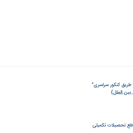
ز طريق كنكور سراسری"
بین الملل)
طع تحصیلات تکمیلی