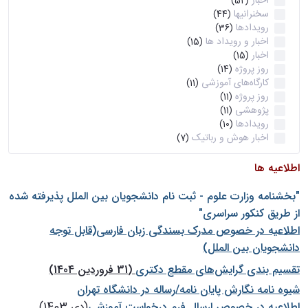
اخبار
(52)
سخنرانیها
(44)
رویدادها
(36)
اخبار و رویداد ها
(15)
اخبار
(15)
روز پروژه
(14)
کارگاه‌های آموزشی
(11)
روز پروژه
(11)
پژوهشی
(11)
رویدادها
(10)
اخبار هوش و رباتیک
(7)
اطلاعیه ها
"بخشنامه وزارت علوم - ثبت نام دانشجويان بين الملل پذيرفته شده
از طريق كنكور سراسری"
اطلاعیه در خصوص مدرک بسندگی زبان فارسی(قابل توجه
دانشجویان بین الملل)
تقسیم بندی گرایش‌های مقطع دکتری
(31 فروردین 1404)
شيوه نامه نگارش پايان نامه/رساله در دانشگاه تهران
اطلاعیه در خصوص ارسال فرم درخواست آموزشی
(دی 1403)