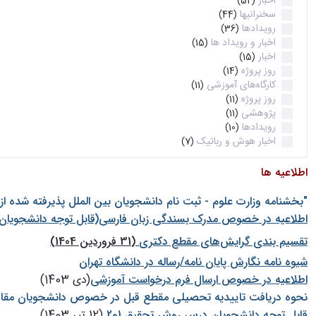
اخبار
(52)
سخنرانیها
(44)
رویدادها
(36)
اخبار و رویداد ها
(15)
اخبار
(15)
روز پروژه
(14)
کارگاه‌های آموزشی
(11)
روز پروژه
(11)
پژوهشی
(11)
رویدادها
(10)
اخبار هوش و رباتیک
(7)
اطلاعیه ها
"بخشنامه وزارت علوم - ثبت نام دانشجويان بين الملل پذيرفته شده ا
اطلاعیه در خصوص مدرک بسندگی زبان فارسی(قابل توجه دانشجویان 
تقسیم بندی گرایش‌های مقطع دکتری
(31 فروردین 1404)
شيوه نامه نگارش پايان نامه/رساله در دانشگاه تهران
اطلاعیه در خصوص ارسال فرم درخواست آموزشی
(دی 1403)
نحوه دریافت تاییدیه تحصیلی مقطع قبل در خصوص دانشجویان مقا
قابل توجه دانشجویان درس روش تحقیق 1و2
(12 تیر 1403)