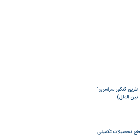
ز طريق كنكور سراسری"
بین الملل)
طع تحصیلات تکمیلی