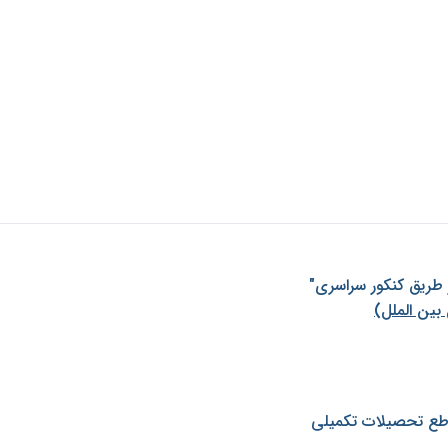
ز طريق كنكور سراسری"
بین الملل)
طع تحصیلات تکمیلی