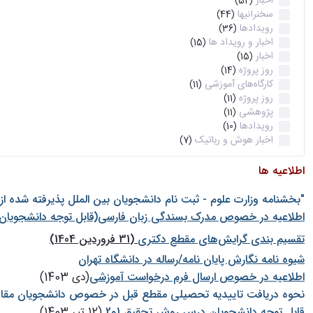
اخبار
(52)
سخنرانیها
(44)
رویدادها
(36)
اخبار و رویداد ها
(15)
اخبار
(15)
روز پروژه
(14)
کارگاه‌های آموزشی
(11)
روز پروژه
(11)
پژوهشی
(11)
رویدادها
(10)
اخبار هوش و رباتیک
(7)
اطلاعیه ها
"بخشنامه وزارت علوم - ثبت نام دانشجويان بين الملل پذيرفته شده ا
اطلاعیه در خصوص مدرک بسندگی زبان فارسی(قابل توجه دانشجویان 
تقسیم بندی گرایش‌های مقطع دکتری
(31 فروردین 1404)
شيوه نامه نگارش پايان نامه/رساله در دانشگاه تهران
اطلاعیه در خصوص ارسال فرم درخواست آموزشی
(دی 1403)
نحوه دریافت تاییدیه تحصیلی مقطع قبل در خصوص دانشجویان مقا
قابل توجه دانشجویان درس روش تحقیق 1و2
(12 تیر 1403)