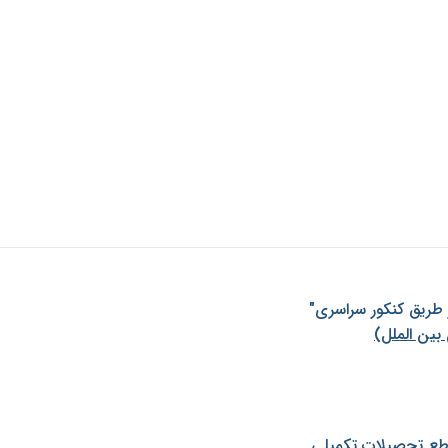
ز طريق كنكور سراسری"
بین الملل)
طع تحصیلات تکمیلی