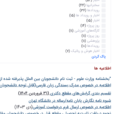
اخبار
(52)
سخنرانیها
(44)
رویدادها
(36)
اخبار و رویداد ها
(15)
اخبار
(15)
روز پروژه
(14)
کارگاه‌های آموزشی
(11)
روز پروژه
(11)
پژوهشی
(11)
رویدادها
(10)
اخبار هوش و رباتیک
(7)
پاک کردن
اطلاعیه ها
"بخشنامه وزارت علوم - ثبت نام دانشجويان بين الملل پذيرفته شده ا
اطلاعیه در خصوص مدرک بسندگی زبان فارسی(قابل توجه دانشجویان 
تقسیم بندی گرایش‌های مقطع دکتری
(31 فروردین 1404)
شيوه نامه نگارش پايان نامه/رساله در دانشگاه تهران
اطلاعیه در خصوص ارسال فرم درخواست آموزشی
(دی 1403)
نحوه دریافت تاییدیه تحصیلی مقطع قبل در خصوص دانشجویان مقا