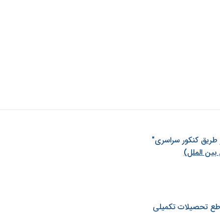
ز طريق كنكور سراسری"
بین الملل)
طع تحصیلات تکمیلی