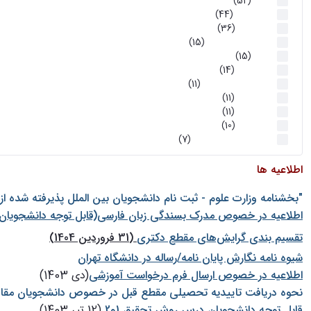
اخبار
(52)
سخنرانیها
(44)
رویدادها
(36)
اخبار و رویداد ها
(15)
اخبار
(15)
روز پروژه
(14)
کارگاه‌های آموزشی
(11)
روز پروژه
(11)
پژوهشی
(11)
رویدادها
(10)
اخبار هوش و رباتیک
(7)
اطلاعیه ها
"بخشنامه وزارت علوم - ثبت نام دانشجويان بين الملل پذيرفته شده ا
اطلاعیه در خصوص مدرک بسندگی زبان فارسی(قابل توجه دانشجویان 
تقسیم بندی گرایش‌های مقطع دکتری
(31 فروردین 1404)
شيوه نامه نگارش پايان نامه/رساله در دانشگاه تهران
اطلاعیه در خصوص ارسال فرم درخواست آموزشی
(دی 1403)
نحوه دریافت تاییدیه تحصیلی مقطع قبل در خصوص دانشجویان مقا
قابل توجه دانشجویان درس روش تحقیق 1و2
(12 تیر 1403)