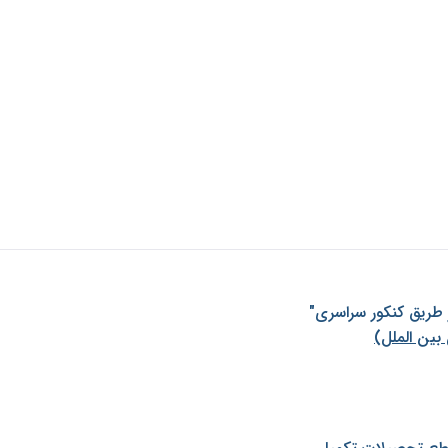
ز طريق كنكور سراسری"
بین الملل)
طع تحصیلات تکمیلی