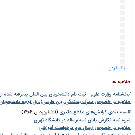
اخبار
(52)
سخنرانیها
(44)
رویدادها
(36)
اخبار و رویداد ها
(15)
اخبار
(15)
روز پروژه
(14)
کارگاه‌های آموزشی
(11)
روز پروژه
(11)
پژوهشی
(11)
رویدادها
(10)
اخبار هوش و رباتیک
(7)
پاک کردن
اطلاعیه ها
"بخشنامه وزارت علوم - ثبت نام دانشجويان بين الملل پذيرفته شده ا
اطلاعیه در خصوص مدرک بسندگی زبان فارسی(قابل توجه دانشجویان 
تقسیم بندی گرایش‌های مقطع دکتری
(31 فروردین 1404)
شيوه نامه نگارش پايان نامه/رساله در دانشگاه تهران
اطلاعیه در خصوص ارسال فرم درخواست آموزشی
(دی 1403)
نحوه دریافت تاییدیه تحصیلی مقطع قبل در خصوص دانشجویان مقا