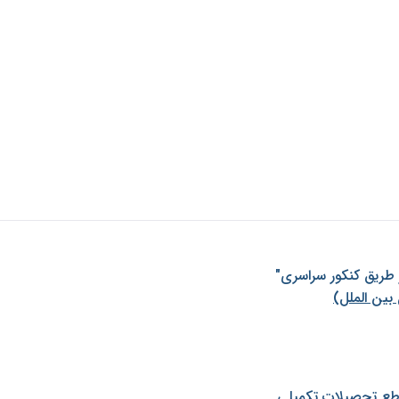
ز طريق كنكور سراسری"
بین الملل)
طع تحصیلات تکمیلی