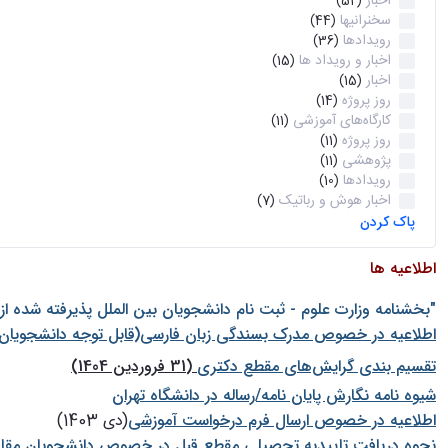
اخبار
(52)
سخنرانیها
(44)
رویدادها
(36)
اخبار و رویداد ها
(15)
اخبار
(15)
روز پروژه
(14)
کارگاه‌های آموزشی
(11)
روز پروژه
(11)
پژوهشی
(11)
رویدادها
(10)
اخبار هوش و رباتیک
(7)
پاک کردن
اطلاعیه ها
"بخشنامه وزارت علوم - ثبت نام دانشجويان بين الملل پذيرفته شده ا
اطلاعیه در خصوص مدرک بسندگی زبان فارسی(قابل توجه دانشجویان 
تقسیم بندی گرایش‌های مقطع دکتری
(31 فروردین 1404)
شيوه نامه نگارش پايان نامه/رساله در دانشگاه تهران
اطلاعیه در خصوص ارسال فرم درخواست آموزشی
(دی 1403)
نحوه دریافت تاییدیه تحصیلی مقطع قبل در خصوص دانشجویان مقا