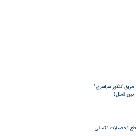
ز طريق كنكور سراسری"
بین الملل)
طع تحصیلات تکمیلی