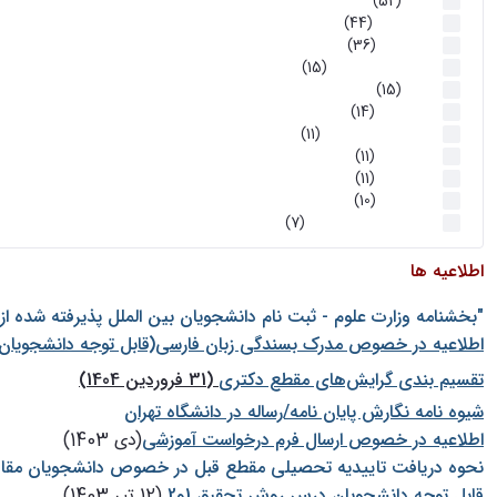
اخبار
(52)
سخنرانیها
(44)
رویدادها
(36)
اخبار و رویداد ها
(15)
اخبار
(15)
روز پروژه
(14)
کارگاه‌های آموزشی
(11)
روز پروژه
(11)
پژوهشی
(11)
رویدادها
(10)
اخبار هوش و رباتیک
(7)
اطلاعیه ها
"بخشنامه وزارت علوم - ثبت نام دانشجويان بين الملل پذيرفته شده ا
اطلاعیه در خصوص مدرک بسندگی زبان فارسی(قابل توجه دانشجویان 
تقسیم بندی گرایش‌های مقطع دکتری
(31 فروردین 1404)
شيوه نامه نگارش پايان نامه/رساله در دانشگاه تهران
اطلاعیه در خصوص ارسال فرم درخواست آموزشی
(دی 1403)
نحوه دریافت تاییدیه تحصیلی مقطع قبل در خصوص دانشجویان مقا
قابل توجه دانشجویان درس روش تحقیق 1و2
(12 تیر 1403)