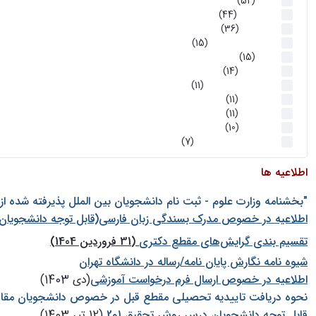
اخبار
(52)
سخنرانیها
(44)
رویدادها
(36)
اخبار و رویداد ها
(15)
اخبار
(15)
روز پروژه
(14)
کارگاه‌های آموزشی
(11)
روز پروژه
(11)
پژوهشی
(11)
رویدادها
(10)
اخبار هوش و رباتیک
(7)
اطلاعیه ها
"بخشنامه وزارت علوم - ثبت نام دانشجويان بين الملل پذيرفته شده ا
اطلاعیه در خصوص مدرک بسندگی زبان فارسی(قابل توجه دانشجویان 
تقسیم بندی گرایش‌های مقطع دکتری
(31 فروردین 1404)
شيوه نامه نگارش پايان نامه/رساله در دانشگاه تهران
اطلاعیه در خصوص ارسال فرم درخواست آموزشی
(دی 1403)
نحوه دریافت تاییدیه تحصیلی مقطع قبل در خصوص دانشجویان مقا
قابل توجه دانشجویان درس روش تحقیق 1و2
(12 تیر 1403)