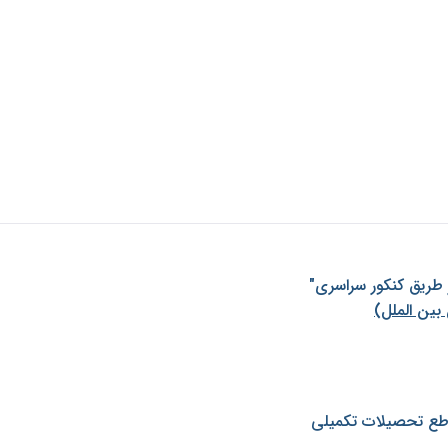
ز طريق كنكور سراسری"
بین الملل)
طع تحصیلات تکمیلی