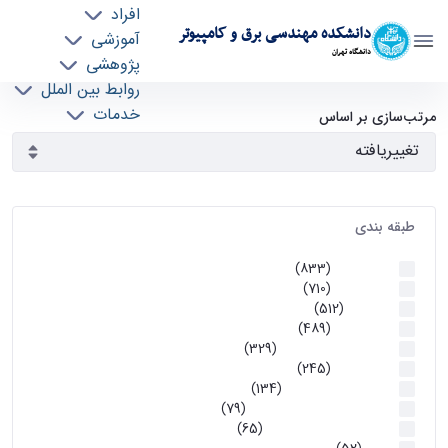
افراد
دانشکده مهندسی برق و کامپیوتر
آموزشی
دانشگاه تهران
پژوهشی
روابط بین الملل
آرشیو اطلاعیه ها - ece- دانشکده مهندسی برق و
خدمات
مرتب‌سازی بر اساس
جذب نیرو
کامپیوتر
طبقه بندی
اطلاعیه ها
(833)
اطلاعیه ها
(710)
آموزشی
(512)
اطلاعیه ها
(489)
اطلاعیه‌های‌ آموزشی
(329)
اطلاعیه ها
(245)
اطلاعیه‌های عمومی
(134)
معاونت تحصیلات تکمیلی
(79)
اخبار آموزش کارشناسی
(65)