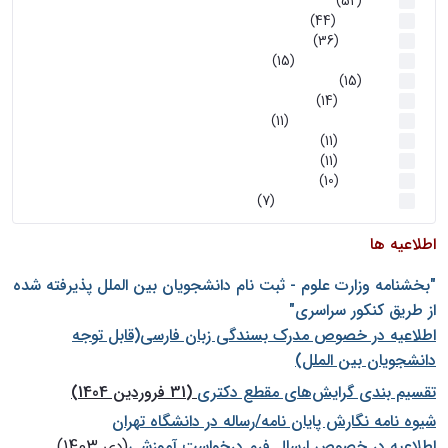
اخبار
(52)
سخنرانیها
(44)
رویدادها
(36)
اخبار و رویداد ها
(15)
اخبار
(15)
روز پروژه
(14)
کارگاه‌های آموزشی
(11)
روز پروژه
(11)
پژوهشی
(11)
رویدادها
(10)
اخبار هوش و رباتیک
(7)
اطلاعیه ها
"بخشنامه وزارت علوم - ثبت نام دانشجويان بين الملل پذيرفته شده
از طريق كنكور سراسری"
اطلاعیه در خصوص مدرک بسندگی زبان فارسی(قابل توجه
دانشجویان بین الملل)
تقسیم بندی گرایش‌های مقطع دکتری
(31 فروردین 1404)
شيوه نامه نگارش پايان نامه/رساله در دانشگاه تهران
اطلاعیه در خصوص ارسال فرم درخواست آموزشی
(دی 1403)