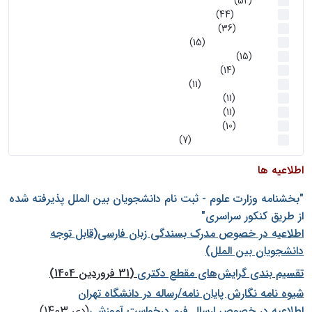
اخبار
(52)
سخنرانیها
(44)
رویدادها
(36)
اخبار و رویداد ها
(15)
اخبار
(15)
روز پروژه
(14)
کارگاه‌های آموزشی
(11)
روز پروژه
(11)
پژوهشی
(11)
رویدادها
(10)
اخبار هوش و رباتیک
(7)
اطلاعیه ها
"بخشنامه وزارت علوم - ثبت نام دانشجويان بين الملل پذيرفته شده
از طريق كنكور سراسری"
اطلاعیه در خصوص مدرک بسندگی زبان فارسی(قابل توجه
دانشجویان بین الملل)
تقسیم بندی گرایش‌های مقطع دکتری
(31 فروردین 1404)
شيوه نامه نگارش پايان نامه/رساله در دانشگاه تهران
اطلاعیه در خصوص ارسال فرم درخواست آموزشی
(دی 1403)