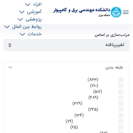
افراد
دانشکده مهندسی برق و کامپیوتر
آموزشی
دانشگاه تهران
پژوهشی
روابط بین الملل
آرشیو اطلاعیه ها - ece- دانشکده مهندسی برق و
خدمات
مرتب‌سازی بر اساس
جذب نیرو
کامپیوتر
طبقه بندی
اطلاعیه ها
(833)
اطلاعیه ها
(710)
آموزشی
(512)
اطلاعیه ها
(489)
اطلاعیه‌های‌ آموزشی
(329)
اطلاعیه ها
(245)
اطلاعیه‌های عمومی
(134)
معاونت تحصیلات تکمیلی
(79)
اخبار آموزش کارشناسی
(65)