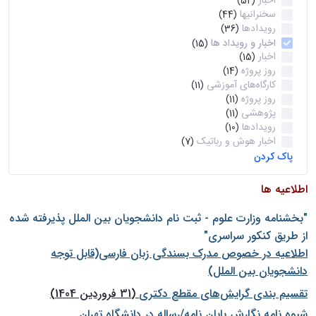
اخبار
(52)
سخنرانیها
(44)
رویدادها
(36)
اخبار و رویداد ها
(15)
اخبار
(15)
روز پروژه
(14)
کارگاه‌های آموزشی
(11)
روز پروژه
(11)
پژوهشی
(11)
رویدادها
(10)
اخبار هوش و رباتیک
(7)
پاک کردن
اطلاعیه ها
"بخشنامه وزارت علوم - ثبت نام دانشجويان بين الملل پذيرفته شده
از طريق كنكور سراسری"
اطلاعیه در خصوص مدرک بسندگی زبان فارسی(قابل توجه
دانشجویان بین الملل)
تقسیم بندی گرایش‌های مقطع دکتری
(31 فروردین 1404)
شيوه نامه نگارش پايان نامه/رساله در دانشگاه تهران