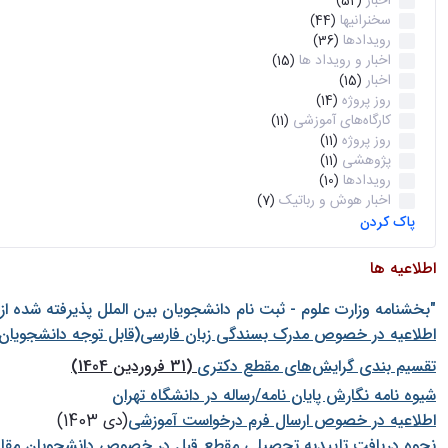
اخبار
(52)
سخنرانیها
(44)
رویدادها
(36)
اخبار و رویداد ها
(15)
اخبار
(15)
روز پروژه
(14)
کارگاه‌های آموزشی
(11)
روز پروژه
(11)
پژوهشی
(11)
رویدادها
(10)
اخبار هوش و رباتیک
(7)
پاک کردن
اطلاعیه ها
"بخشنامه وزارت علوم - ثبت نام دانشجويان بين الملل پذيرفته شده ا
اطلاعیه در خصوص مدرک بسندگی زبان فارسی(قابل توجه دانشجویان 
تقسیم بندی گرایش‌های مقطع دکتری
(31 فروردین 1404)
شيوه نامه نگارش پايان نامه/رساله در دانشگاه تهران
اطلاعیه در خصوص ارسال فرم درخواست آموزشی
(دی 1403)
نحوه دریافت تاییدیه تحصیلی مقطع قبل در خصوص دانشجویان مقا