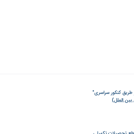
ز طريق كنكور سراسری"
بین الملل)
طع تحصیلات تکمیلی