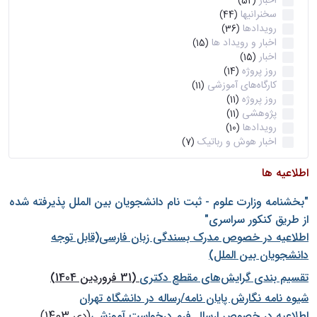
اخبار
(52)
سخنرانیها
(44)
رویدادها
(36)
اخبار و رویداد ها
(15)
اخبار
(15)
روز پروژه
(14)
کارگاه‌های آموزشی
(11)
روز پروژه
(11)
پژوهشی
(11)
رویدادها
(10)
اخبار هوش و رباتیک
(7)
اطلاعیه ها
"بخشنامه وزارت علوم - ثبت نام دانشجويان بين الملل پذيرفته شده
از طريق كنكور سراسری"
اطلاعیه در خصوص مدرک بسندگی زبان فارسی(قابل توجه
دانشجویان بین الملل)
تقسیم بندی گرایش‌های مقطع دکتری
(31 فروردین 1404)
شيوه نامه نگارش پايان نامه/رساله در دانشگاه تهران
اطلاعیه در خصوص ارسال فرم درخواست آموزشی
(دی 1403)