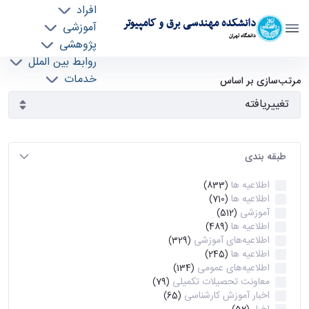
افراد
دانشکده مهندسی برق و کامپیوتر
آموزشی
دانشگاه تهران
پژوهشی
روابط بین الملل
آرشیو اطلاعیه ها - ece- دانشکده مهندسی برق و
خدمات
مرتب‌سازی بر اساس
جذب نیرو
کامپیوتر
طبقه بندی
اطلاعیه ها
(833)
اطلاعیه ها
(710)
آموزشی
(512)
اطلاعیه ها
(489)
اطلاعیه‌های‌ آموزشی
(329)
اطلاعیه ها
(245)
اطلاعیه‌های عمومی
(134)
معاونت تحصیلات تکمیلی
(79)
اخبار آموزش کارشناسی
(65)