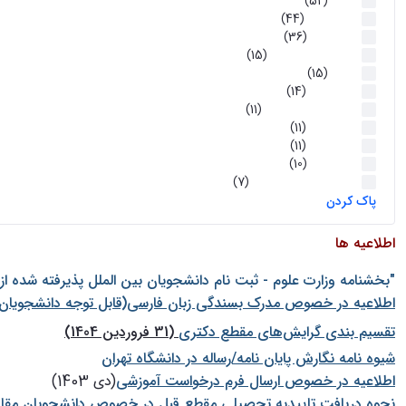
اخبار
(52)
سخنرانیها
(44)
رویدادها
(36)
اخبار و رویداد ها
(15)
اخبار
(15)
روز پروژه
(14)
کارگاه‌های آموزشی
(11)
روز پروژه
(11)
پژوهشی
(11)
رویدادها
(10)
اخبار هوش و رباتیک
(7)
پاک کردن
اطلاعیه ها
"بخشنامه وزارت علوم - ثبت نام دانشجويان بين الملل پذيرفته شده ا
اطلاعیه در خصوص مدرک بسندگی زبان فارسی(قابل توجه دانشجویان 
تقسیم بندی گرایش‌های مقطع دکتری
(31 فروردین 1404)
شيوه نامه نگارش پايان نامه/رساله در دانشگاه تهران
اطلاعیه در خصوص ارسال فرم درخواست آموزشی
(دی 1403)
نحوه دریافت تاییدیه تحصیلی مقطع قبل در خصوص دانشجویان مقا