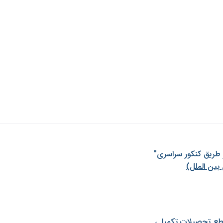
ز طريق كنكور سراسری"
بین الملل)
طع تحصیلات تکمیلی