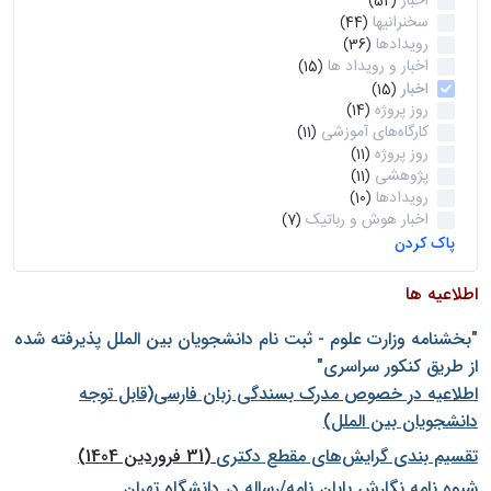
اخبار
(52)
سخنرانیها
(44)
رویدادها
(36)
اخبار و رویداد ها
(15)
اخبار
(15)
روز پروژه
(14)
کارگاه‌های آموزشی
(11)
روز پروژه
(11)
پژوهشی
(11)
رویدادها
(10)
اخبار هوش و رباتیک
(7)
پاک کردن
اطلاعیه ها
"بخشنامه وزارت علوم - ثبت نام دانشجويان بين الملل پذيرفته شده
از طريق كنكور سراسری"
اطلاعیه در خصوص مدرک بسندگی زبان فارسی(قابل توجه
دانشجویان بین الملل)
تقسیم بندی گرایش‌های مقطع دکتری
(31 فروردین 1404)
شيوه نامه نگارش پايان نامه/رساله در دانشگاه تهران