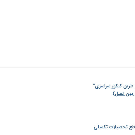
ز طريق كنكور سراسری"
بین الملل)
طع تحصیلات تکمیلی