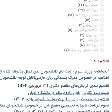
اخبار
(52)
سخنرانیها
(44)
رویدادها
(36)
اخبار و رویداد ها
(15)
اخبار
(15)
روز پروژه
(14)
کارگاه‌های آموزشی
(11)
روز پروژه
(11)
پژوهشی
(11)
رویدادها
(10)
اخبار هوش و رباتیک
(7)
اطلاعیه ها
"بخشنامه وزارت علوم - ثبت نام دانشجويان بين الملل پذيرفته شده ا
اطلاعیه در خصوص مدرک بسندگی زبان فارسی(قابل توجه دانشجویان 
تقسیم بندی گرایش‌های مقطع دکتری
(31 فروردین 1404)
شيوه نامه نگارش پايان نامه/رساله در دانشگاه تهران
اطلاعیه در خصوص ارسال فرم درخواست آموزشی
(دی 1403)
نحوه دریافت تاییدیه تحصیلی مقطع قبل در خصوص دانشجویان مقا
قابل توجه دانشجویان درس روش تحقیق 1و2
(12 تیر 1403)