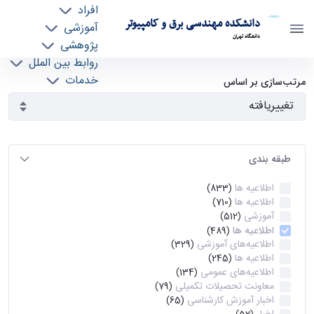
افراد
دانشکده مهندسی برق و کامپیوتر
آموزشی
دانشگاه تهران
پژوهشی
روابط بین الملل
آرشیو اطلاعیه ها - ece- دانشکده مهندسی برق و
خدمات
مرتب‌سازی بر اساس
جذب نیرو
کامپیوتر
طبقه بندی
اطلاعیه ها
(833)
اطلاعیه ها
(710)
آموزشی
(512)
اطلاعیه ها
(489)
اطلاعیه‌های‌ آموزشی
(329)
اطلاعیه ها
(245)
اطلاعیه‌های عمومی
(134)
معاونت تحصیلات تکمیلی
(79)
اخبار آموزش کارشناسی
(65)