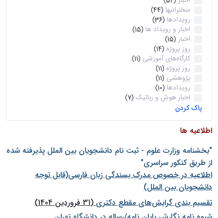
اخبار
(52)
سخنرانیها
(44)
رویدادها
(36)
اخبار و رویداد ها
(15)
اخبار
(15)
روز پروژه
(14)
کارگاه‌های آموزشی
(11)
روز پروژه
(11)
پژوهشی
(11)
رویدادها
(10)
اخبار هوش و رباتیک
(7)
پاک کردن
اطلاعیه ها
"بخشنامه وزارت علوم - ثبت نام دانشجويان بين الملل پذيرفته شده
از طريق كنكور سراسری"
اطلاعیه در خصوص مدرک بسندگی زبان فارسی(قابل توجه
دانشجویان بین الملل)
تقسیم بندی گرایش‌های مقطع دکتری
(31 فروردین 1404)
شيوه نامه نگارش پايان نامه/رساله در دانشگاه تهران