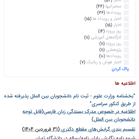
اخبار
(52)
سخنرانیها
(44)
رویدادها
(36)
اخبار و رویداد ها
(15)
اخبار
(15)
روز پروژه
(14)
کارگاه‌های آموزشی
(11)
روز پروژه
(11)
پژوهشی
(11)
رویدادها
(10)
اخبار هوش و رباتیک
(7)
پاک کردن
اطلاعیه ها
"بخشنامه وزارت علوم - ثبت نام دانشجويان بين الملل پذيرفته شده
از طريق كنكور سراسری"
اطلاعیه در خصوص مدرک بسندگی زبان فارسی(قابل توجه
دانشجویان بین الملل)
تقسیم بندی گرایش‌های مقطع دکتری
(31 فروردین 1404)
شيوه نامه نگارش پايان نامه/رساله در دانشگاه تهران