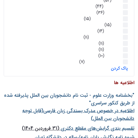
اخبار
(52)
سخنرانیها
(44)
رویدادها
(36)
اخبار و رویداد ها
(15)
اخبار
(15)
روز پروژه
(14)
کارگاه‌های آموزشی
(11)
روز پروژه
(11)
پژوهشی
(11)
رویدادها
(10)
اخبار هوش و رباتیک
(7)
پاک کردن
اطلاعیه ها
"بخشنامه وزارت علوم - ثبت نام دانشجويان بين الملل پذيرفته شده
از طريق كنكور سراسری"
اطلاعیه در خصوص مدرک بسندگی زبان فارسی(قابل توجه
دانشجویان بین الملل)
تقسیم بندی گرایش‌های مقطع دکتری
(31 فروردین 1404)
شيوه نامه نگارش پايان نامه/رساله در دانشگاه تهران