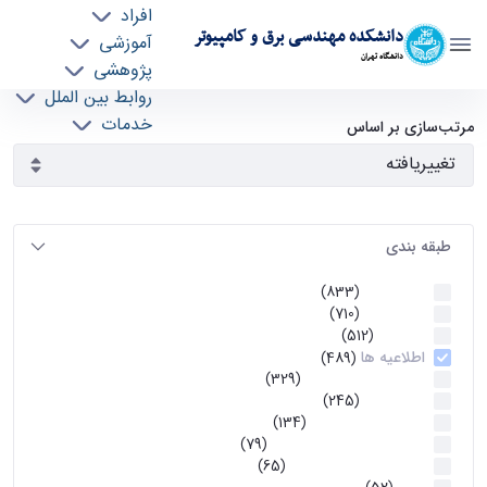
افراد
دانشکده مهندسی برق و کامپیوتر
آموزشی
دانشگاه تهران
پژوهشی
روابط بین الملل
آرشیو اطلاعیه ها - ece- دانشکده مهندسی برق و
خدمات
مرتب‌سازی بر اساس
جذب نیرو
کامپیوتر
طبقه بندی
اطلاعیه ها
(833)
اطلاعیه ها
(710)
آموزشی
(512)
اطلاعیه ها
(489)
اطلاعیه‌های‌ آموزشی
(329)
اطلاعیه ها
(245)
اطلاعیه‌های عمومی
(134)
معاونت تحصیلات تکمیلی
(79)
اخبار آموزش کارشناسی
(65)